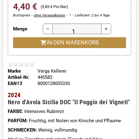
4,40 €
(5,85 € Pro liter)
Bruttopreis
ohne Versandkosten
*
Lieferzeit: 2 bis 4 Tage
Menge
remove
add
shopping_cart
IN DEN WARENKORB
Marke
Verga Kellerei
Artikel-Nr.
445582
EAN13
8000128005330
2024
Nero d'Avola Sicilia DOC "Il Poggio dei Vigneti"
FARBE:
Intensives Rubinrot
PARFÜM:
Fruchtig, mit Noten von Kirsche und Pflaume
SCHMECKEN:
Weinig, vollmundig