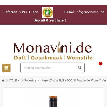
Lieferzeit: 2 bis 3 Tage
E-Mail: info@monavini.de
Geprüft & zertifiziert
Anmelden
person
0
view_headline
search
chevron_right
chevron_right
chevron_right
ITALIEN
Rotweine
Nero d'Avola Sicilia DOC "Il Poggio dei Vigneti" Ver