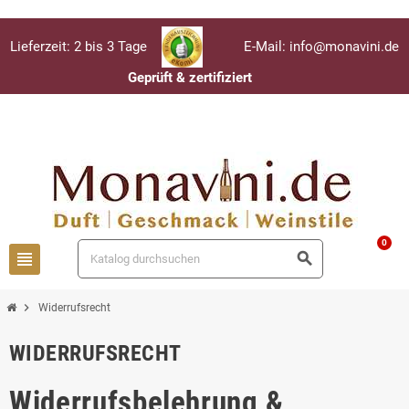
Lieferzeit: 2 bis 3 Tage
E-Mail: info@monavini.de
Geprüft & zertifiziert
Anmelden
person
0
view_headline
search
chevron_right
Widerrufsrecht
WIDERRUFSRECHT
Widerrufsbelehrung &