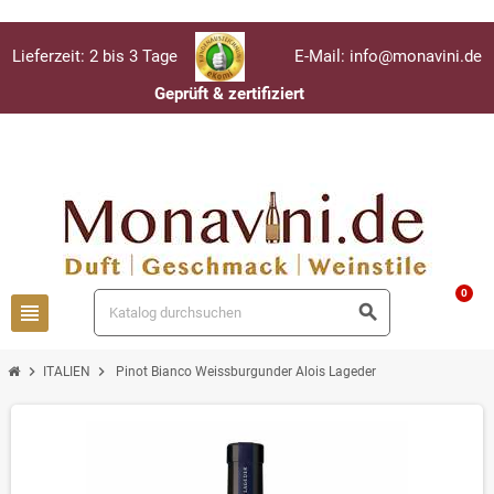
Lieferzeit: 2 bis 3 Tage
E-Mail: info@monavini.de
Geprüft & zertifiziert
Anmelden
person
0
view_headline
search
chevron_right
chevron_right
ITALIEN
Pinot Bianco Weissburgunder Alois Lageder