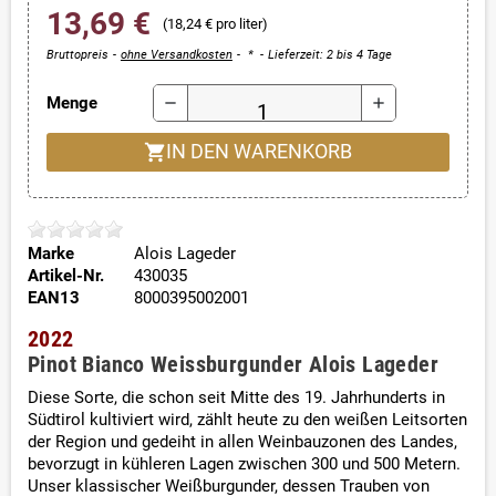
13,69 €
(18,24 € pro liter)
Bruttopreis
ohne Versandkosten
*
Lieferzeit: 2 bis 4 Tage
Menge
remove
add
shopping_cart
IN DEN WARENKORB
Marke
Alois Lageder
Artikel-Nr.
430035
EAN13
8000395002001
2022
Pinot Bianco Weissburgunder Alois Lageder
Diese Sorte, die schon seit Mitte des 19. Jahrhunderts in
Südtirol kultiviert wird, zählt heute zu den weißen Leitsorten
der Region und gedeiht in allen Weinbauzonen des Landes,
bevorzugt in kühleren Lagen zwischen 300 und 500 Metern.
Unser klassischer Weißburgunder, dessen Trauben von