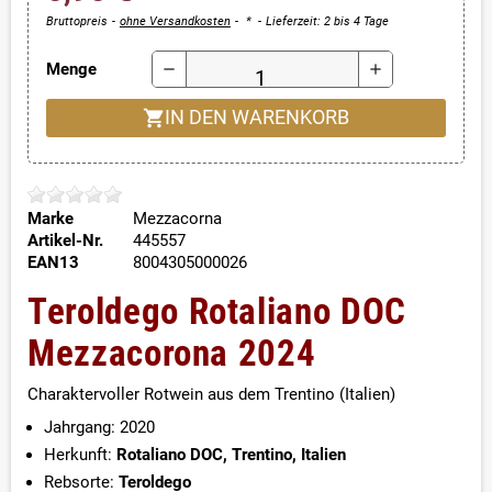
Bruttopreis
ohne Versandkosten
*
Lieferzeit: 2 bis 4 Tage
Menge
remove
add
shopping_cart
IN DEN WARENKORB
Marke
Mezzacorna
Artikel-Nr.
445557
EAN13
8004305000026
Teroldego Rotaliano DOC
Mezzacorona 2024
Charaktervoller Rotwein aus dem Trentino (Italien)
Jahrgang: 2020
Herkunft:
Rotaliano DOC, Trentino, Italien
Rebsorte:
Teroldego