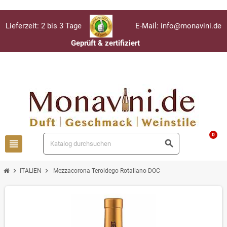
Lieferzeit: 2 bis 3 Tage
E-Mail: info@monavini.de
Geprüft & zertifiziert
Anmelden
person
0
view_headline
search
chevron_right
chevron_right
ITALIEN
Mezzacorona Teroldego Rotaliano DOC