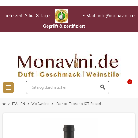
Lieferzeit: 2 bis 3 Tage
E-Mail: info@monavini.de
Geprüft & zertifiziert
Anmelden
person
0
view_headline
search
chevron_right
chevron_right
chevron_right
ITALIEN
Weißweine
Bianco Toskana IGT Rossetti