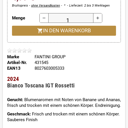
Bruttopreis
ohne Versandkosten
*
Lieferzeit: 2 bis 3 Werktagen
Menge
remove
add
shopping_cart
IN DEN WARENKORB
Marke
FANTINI GROUP
Artikel-Nr.
431545
EAN13
8027603005333
2024
Bianco Toscana IGT Rossetti
Gerucht:
Blumenaromen mit Noten von Banane und Ananas,
frisch und trocken mit einem schönen Körper. Endreinigung.
Geschmack:
Frisch und trocken mit einem schönen Körper.
Sauberes Finish