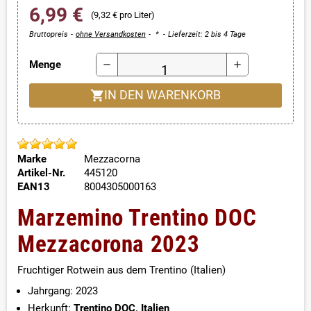
6,99 €
(9,32 € pro Liter)
Bruttopreis
ohne Versandkosten
*
Lieferzeit: 2 bis 4 Tage
Menge
remove
add
shopping_cart
IN DEN WARENKORB
Marke
Mezzacorna
Artikel-Nr.
445120
EAN13
8004305000163
Marzemino Trentino DOC
Mezzacorona 2023
Fruchtiger Rotwein aus dem Trentino (Italien)
Jahrgang: 2023
Herkunft:
Trentino DOC, Italien