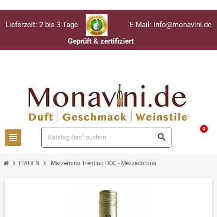
Lieferzeit: 2 bis 3 Tage
E-Mail: info@monavini.de
Geprüft & zertifiziert
Anmelden
person
0
view_headline
search
chevron_right
chevron_right
ITALIEN
Marzemino Trentino DOC - Mezzacorona