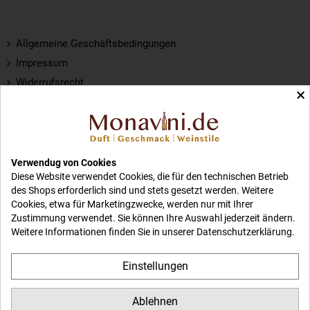
Allgemeine Geschäftsbedingungen
Impressum
Widerrufsrecht
×
Datenschutzerklärung
Versand und Zahlung
Weinwissen Weinsprache
Wein - Qualitätsstufen
Verwendug von Cookies
Diese Website verwendet Cookies, die für den technischen Betrieb
Rebsorten
des Shops erforderlich sind und stets gesetzt werden. Weitere
Jugendschutz
Cookies, etwa für Marketingzwecke, werden nur mit Ihrer
Weinglossar
Zustimmung verwendet. Sie können Ihre Auswahl jederzeit ändern.
Weitere Informationen finden Sie in unserer
Datenschutzerklärung
.
Kontakt
Sitemap
Einstellungen
Ablehnen
© 2023 monavini.de - Weitere Fragen? E-Mail: info@monavini.de