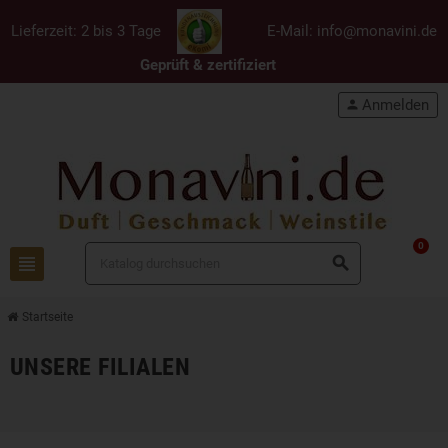
Lieferzeit: 2 bis 3 Tage
E-Mail: info@monavini.de
Geprüft & zertifiziert
Anmelden
person
0
view_headline
search
Startseite
UNSERE FILIALEN