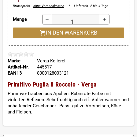
Bruttopreis
ohne Versandkosten
*
Lieferzeit: 2 bis 4 Tage
Menge
remove
add
shopping_cart
IN DEN WARENKORB
Marke
Verga Kellerei
Artikel-Nr.
445517
EAN13
8000128003121
Primitivo Puglia il Roccolo - Verga
Primitivo-Trauben aus Apulien. Rubinrote Farbe mit
violetten Reflexen. Sehr fruchtig und reif. Voller warmer und
anhaltender Geschmack. Passt gut zu Vorspeisen, Käse
und Fleisch.