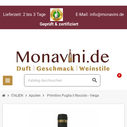
Lieferzeit: 2 bis 3 Tage
E-Mail: info@monavini.de
Geprüft & zertifiziert
Anmelden
person
0
view_headline
search
chevron_right
chevron_right
chevron_right
ITALIEN
Apulien
Primitivo Puglia il Roccolo - Verga