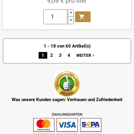
9,06 € pro liter
shopping_cart
1 - 18 von 60 Artikel(n)
1
2
3
4
WEITER
navigate_next
Was unsere Kunden sagen: Vertrauen und Zufriedenheit