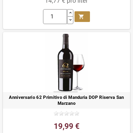
14,77 € pro liter
shopping_cart
Anniversario 62 Primitivo di Manduria DOP Riserva San
Marzano
19,99 €