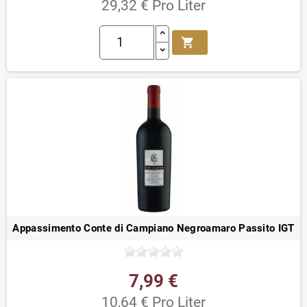
29,32 € Pro Liter
shopping_cart
Appassimento Conte di Campiano Negroamaro Passito IGT
7,99 €
10,64 € Pro Liter