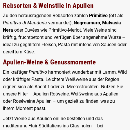
Rebsorten & Weinstile in Apulien
Zu den herausragenden Rebsorten zählen
Primitivo
(oft als
Primitivo di Manduria
vermarktet),
Negroamaro
,
Malvasia
Nera
oder Cuvées wie Primitivo-Merlot. Viele Weine sind
kräftig, fruchtbetont und verfügen über angenehme Würze –
ideal zu gegrilltem Fleisch, Pasta mit intensiven Saucen oder
gereiftem Käse.
Apulien-Weine & Genussmomente
Ein kräftiger
Primitivo
harmoniert wunderbar mit Lamm, Wild
oder kräftiger Pasta. Leichtere Weißweine aus der Region
eignen sich als Aperitif oder zu Meeresfrüchten. Nutzen Sie
unsere Filter –
Apulien Rotweine
,
Weißweine aus Apulien
oder
Roséweine Apulien
– um gezielt zu finden, was zu
Ihrem Moment passt.
Jetzt
Weine aus Apulien online bestellen
und das
mediterrane Flair Süditaliens ins Glas holen – bei