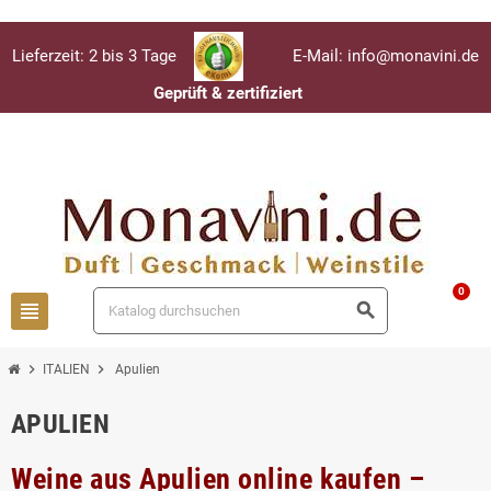
Lieferzeit: 2 bis 3 Tage
E-Mail: info@monavini.de
Geprüft & zertifiziert
Anmelden
person
0
view_headline
search
chevron_right
chevron_right
ITALIEN
Apulien
APULIEN
Weine aus Apulien online kaufen –