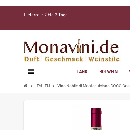
Lieferzeit: 2 bis 3 Tage
view_headline
LAND
ROTWEIN
chevron_right
ITALIEN
chevron_right
Vino Nobile di Montepulciano DOCG Cacc