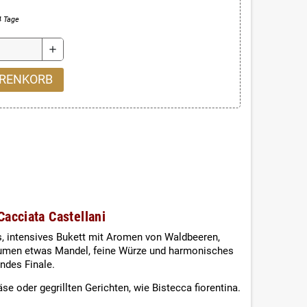
4 Tage
add
ARENKORB
acciata Castellani
hes, intensives Bukett mit Aromen von Waldbeeren,
Gaumen etwas Mandel, feine Würze und harmonisches
ndes Finale.
e oder gegrillten Gerichten, wie Bistecca fiorentina.