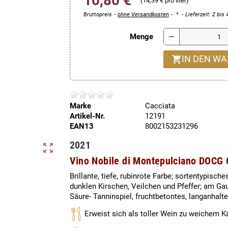
10,80 €
(14,39 € pro liter)
Bruttopreis
ohne Versandkosten
*
Lieferzeit: 2 bis 
Menge
remove
shopping_cart
IN DEN W
Marke
Cacciata
Artikel-Nr.
12191
EAN13
8002153231296
2021
zoom_out_map
Vino Nobile di Montepulciano DOCG C
Brillante, tiefe, rubinrote Farbe; sortentypisc
dunklen Kirschen, Veilchen und Pfeffer; am 
Säure- Tanninspiel, fruchtbetontes, langanhalte
Erweist sich als toller Wein zu weichem Käs