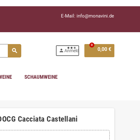
E-Mail: info@monavini.de
0
0,00 €
search
person
Anmelden
WEINE
SCHAUMWEINE
DOCG Cacciata Castellani