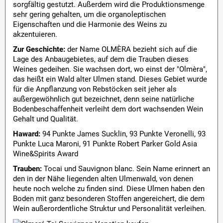
sorgfältig gestutzt. Außerdem wird die Produktionsmenge
sehr gering gehalten, um die organoleptischen
Eigenschaften und die Harmonie des Weins zu
akzentuieren.
Zur Geschichte:
der Name OLMÈRA bezieht sich auf die
Lage des Anbaugebietes, auf dem die Trauben dieses
Weines gedeihen. Sie wachsen dort, wo einst der "Olmèra",
das heißt ein Wald alter Ulmen stand. Dieses Gebiet wurde
für die Anpflanzung von Rebstöcken seit jeher als
außergewöhnlich gut bezeichnet, denn seine natürliche
Bodenbeschaffenheit verleiht dem dort wachsenden Wein
Gehalt und Qualität.
Haward:
94 Punkte James Sucklin, 93 Punkte Veronelli, 93
Punkte Luca Maroni, 91 Punkte Robert Parker Gold Asia
Wine&Spirits Award
Trauben:
Tocai und Sauvignon blanc. Sein Name erinnert an
den in der Nähe liegenden alten Ulmenwald, von denen
heute noch welche zu finden sind. Diese Ulmen haben den
Boden mit ganz besonderen Stoffen angereichert, die dem
Wein außerordentliche Struktur und Personalität verleihen.