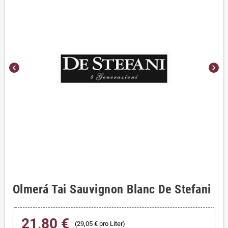
chevron_left
chevron_right
Olmerá Tai Sauvignon Blanc De Stefani
21,80 €
(29,05 € pro Liter)