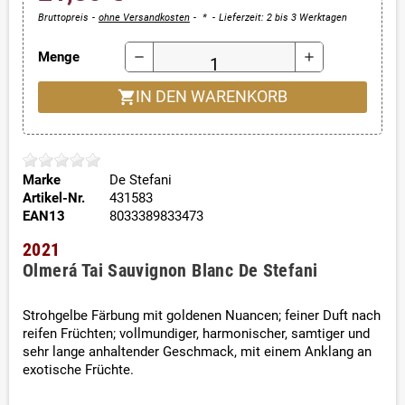
Bruttopreis
ohne Versandkosten
*
Lieferzeit: 2 bis 3 Werktagen
Menge
remove
add
shopping_cart
IN DEN WARENKORB
Marke
De Stefani
Artikel-Nr.
431583
EAN13
8033389833473
2021
Olmerá Tai Sauvignon Blanc De Stefani
Strohgelbe Färbung mit goldenen Nuancen; feiner Duft nach
reifen Früchten; vollmundiger, harmonischer, samtiger und
sehr lange anhaltender Geschmack, mit einem Anklang an
exotische Früchte.