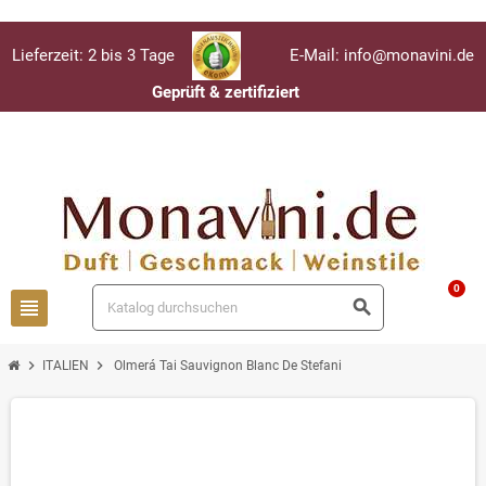
Lieferzeit: 2 bis 3 Tage
E-Mail: info@monavini.de
Geprüft & zertifiziert
Anmelden
person
0
view_headline
search
chevron_right
chevron_right
ITALIEN
Olmerá Tai Sauvignon Blanc De Stefani