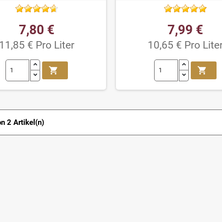
7,80 €
7,99 €
11,85 € Pro Liter
10,65 € Pro Lite
shopping_cart
shopping_cart
on 2 Artikel(n)