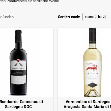
ten Produzenten für sardische Weine
 gefunden
Sortiert nach:
Name (A bis Z)
 Bombarde Cannonau di
Vermentino di Sardegn
Sardegna DOC
Aragosta Santa Maria di