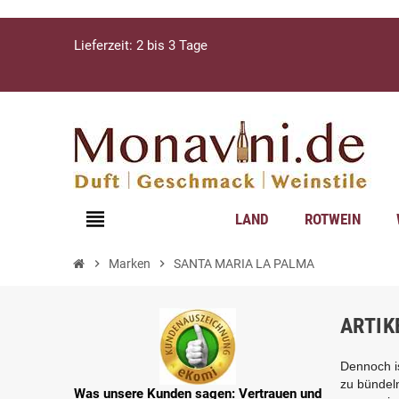
Lieferzeit: 2 bis 3 Tage
view_headline
LAND
ROTWEIN
chevron_right
Marken
chevron_right
SANTA MARIA LA PALMA
ARTIK
Dennoch is
zu bündeln
Was unsere Kunden sagen: Vertrauen und