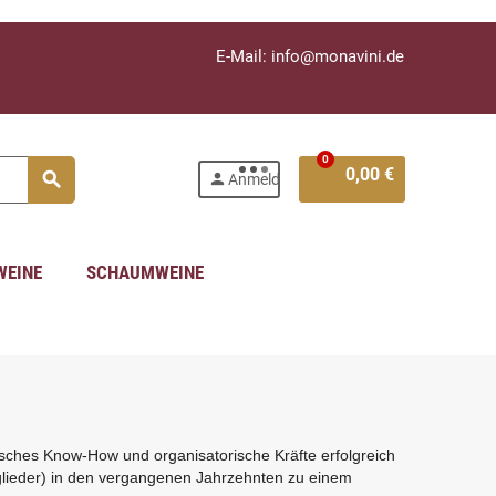
E-Mail: info@monavini.de
0
0,00 €
search
person
Anmelden
WEINE
SCHAUMWEINE
hnisches Know-How und organisatorische Kräfte erfolgreich
tglieder) in den vergangenen Jahrzehnten zu einem