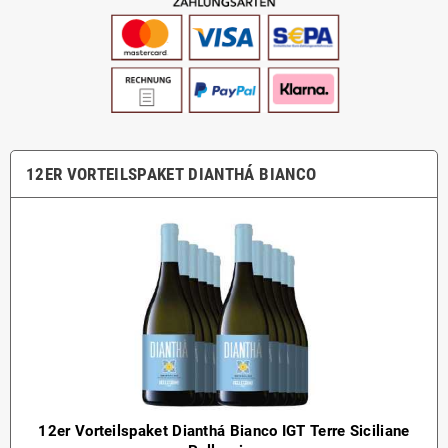
12ER VORTEILSPAKET DIANTHÁ BIANCO
12er Vorteilspaket Dianthá Bianco IGT Terre Siciliane