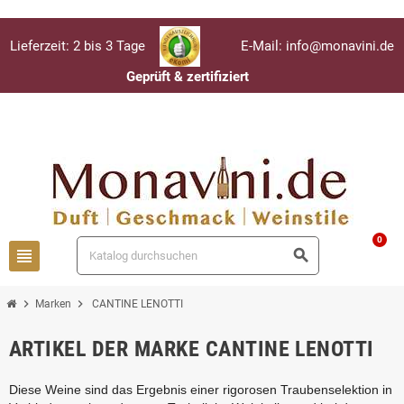
Lieferzeit: 2 bis 3 Tage
E-Mail: info@monavini.de
Geprüft & zertifiziert
Anmelden
person
0
view_headline
search
chevron_right
chevron_right
Marken
CANTINE LENOTTI
ARTIKEL DER MARKE CANTINE LENOTTI
Diese Weine sind das Ergebnis einer rigorosen Traubenselektion in