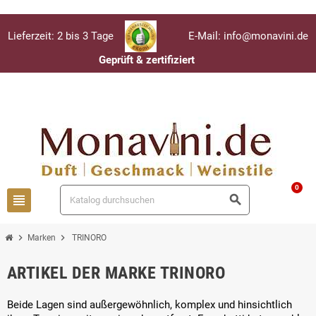
Lieferzeit: 2 bis 3 Tage
E-Mail: info@monavini.de
Geprüft & zertifiziert
Anmelden
person
0
view_headline
search
chevron_right
chevron_right
Marken
TRINORO
ARTIKEL DER MARKE TRINORO
Beide Lagen sind außergewöhnlich, komplex und hinsichtlich