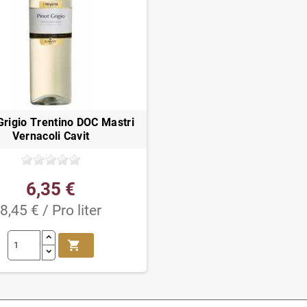
Grigio Trentino DOC Mastri
Vernacoli Cavit
6,35 €
8,45 € / Pro liter
shopping_cart