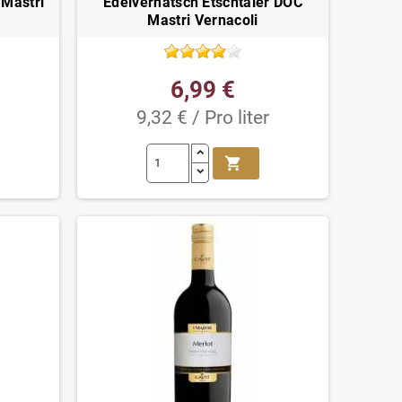
Mastri
Edelvernatsch Etschtaler DOC
Mastri Vernacoli
6,99 €
9,32 € / Pro liter
shopping_cart