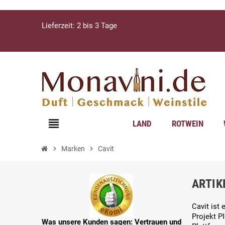
Lieferzeit: 2 bis 3 Tage
view_headline
LAND
ROTWEIN
chevron_right
Marken
chevron_right
Cavit
ARTIK
Cavit ist
Projekt P
Was unsere Kunden sagen: Vertrauen und