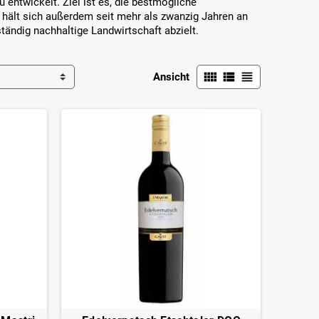
 entwickelt. Ziel ist es, die bestmögliche
 hält sich außerdem seit mehr als zwanzig Jahren an
ständig nachhaltige Landwirtschaft abzielt.
view_comfy
view_list
view_headline
Ansicht