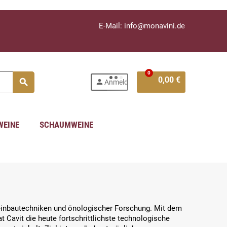
E-Mail: info@monavini.de
0
0,00 €
search
person
Anmelden
WEINE
SCHAUMWEINE
 Weinbautechniken und önologischer Forschung. Mit dem
t Cavit die heute fortschrittlichste technologische