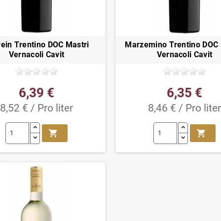
ein Trentino DOC Mastri
Marzemino Trentino DOC 
Vernacoli Cavit
Vernacoli Cavit
6,39 €
6,35 €
8,52 € / Pro liter
8,46 € / Pro liter
shopping_cart
shopping_cart