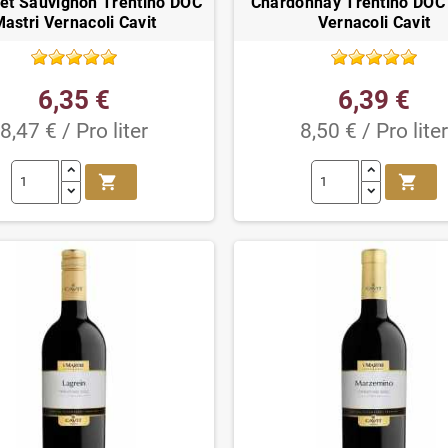
et Sauvignon Trentino DOC
Chardonnay Trentino DOC 
astri Vernacoli Cavit
Vernacoli Cavit
6,35 €
6,39 €
8,47 € / Pro liter
8,50 € / Pro liter
shopping_cart
shopping_cart