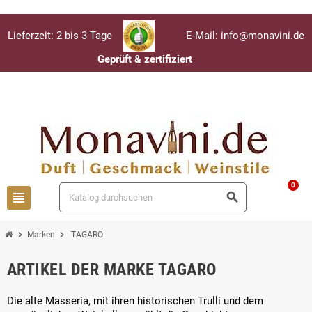
Lieferzeit: 2 bis 3 Tage
E-Mail: info@monavini.de
Geprüft & zertifiziert
Anmelden
person
0
view_headline
search
chevron_right
chevron_right
Marken
TAGARO
ARTIKEL DER MARKE TAGARO
Die alte Masseria, mit ihren historischen Trulli und dem