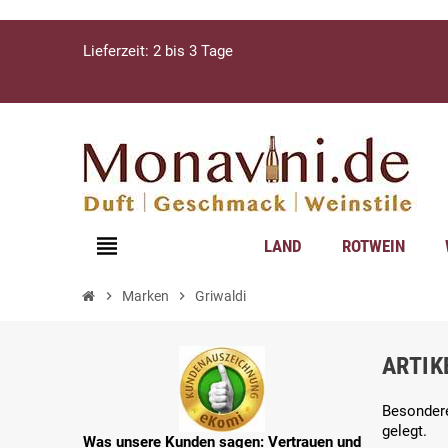
Lieferzeit: 2 bis 3 Tage
view_headline
LAND
ROTWEIN
chevron_right
Marken
chevron_right
Griwaldi
ARTIK
Besondere
gelegt.
Was unsere Kunden sagen: Vertrauen und