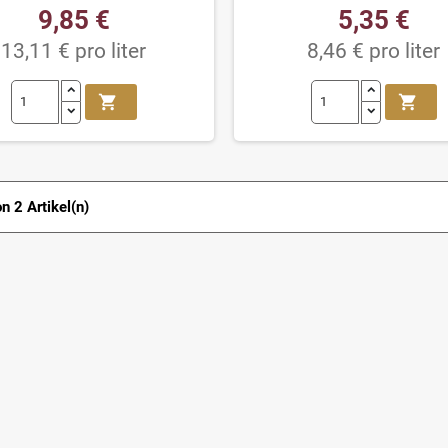
9,85 €
5,35 €
13,11 € pro liter
8,46 € pro liter
shopping_cart
shopping_cart
on 2 Artikel(n)