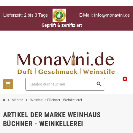
Lieferzeit: 2 bis 3 Tage
E-Mail: info@monavini.de
Geprüft & zertifiziert
Anmelden
person
0
view_headline
search
chevron_right
chevron_right
Marken
Weinhaus Büchner - Weinkellerei
ARTIKEL DER MARKE WEINHAUS
BÜCHNER - WEINKELLEREI